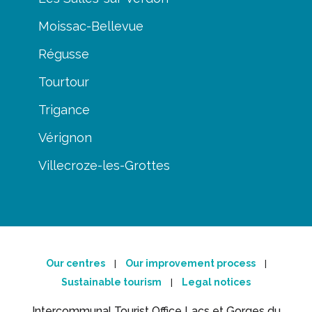
Moissac-Bellevue
Régusse
Tourtour
Trigance
Vérignon
Villecroze-les-Grottes
Our centres
Our improvement process
|
|
Sustainable tourism
Legal notices
|
Intercommunal Tourist Office Lacs et Gorges du