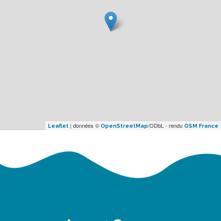
Favo
M
Broc
| données ©
/ODbL - rendu
Leaflet
OpenStreetMap
OSM France